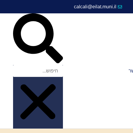
calcali@eilat.muni.il
ר