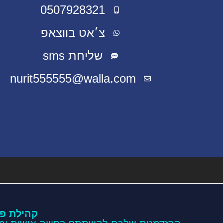
0507928321
צ׳אט בווצאפ
שליחת sms
nurit555555@walla.com
קהילת פו